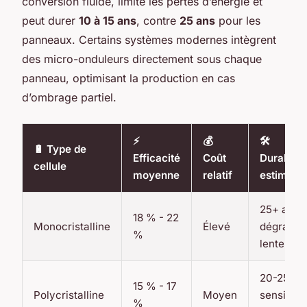
conversion fluide, limite les pertes d’énergie et
peut durer
10 à 15 ans
, contre
25 ans
pour les
panneaux. Certains systèmes modernes intègrent
des micro-onduleurs directement sous chaque
panneau, optimisant la production en cas
d’ombrage partiel.
⚡
💰
🛠
🔋 Type de
Efficacité
Coût
Durabilit
cellule
moyenne
relatif
estimée
25+ ans,
18 % - 22
Monocristalline
Élevé
dégradat
%
lente
20-25 an
15 % - 17
Polycristalline
Moyen
sensibilit
%