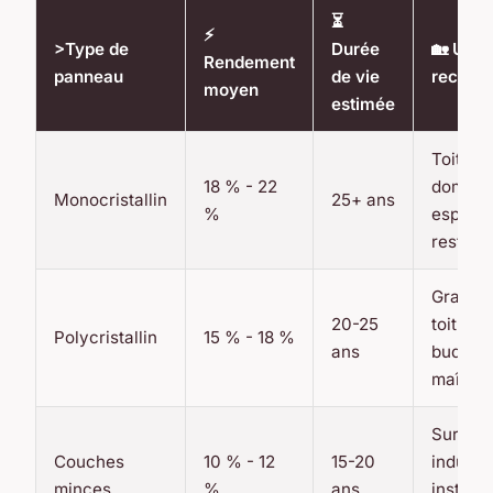
⏳
⚡
>Type de
Durée
🏡 Usa
Rendement
panneau
de vie
recom
moyen
estimée
Toiture
18 % - 22
domesti
Monocristallin
25+ ans
%
espace
restrein
Grande
20-25
toitures
Polycristallin
15 % - 18 %
ans
budget
maîtris
Surfac
Couches
10 % - 12
15-20
industri
minces
%
ans
installa